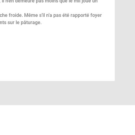
 il n’en demeure pas moins que le mil joue un
che froide.
Même s’il n’a pas été rapporté foyer
nts sur le pâturage.