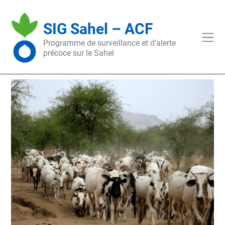
Skip
to
SIG Sahel – ACF
content
Programme de surveillance et d’alerte
précoce sur le Sahel