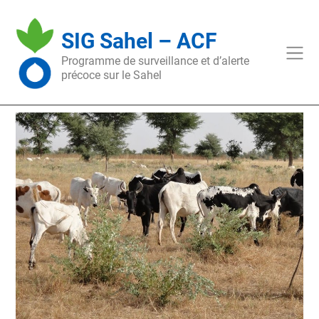
Skip
to
SIG Sahel – ACF
content
Programme de surveillance et d’alerte
précoce sur le Sahel