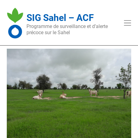
Skip
to
SIG Sahel – ACF
content
Programme de surveillance et d’alerte
précoce sur le Sahel