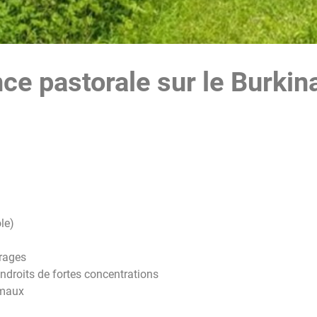
nce pastorale sur le Burkin
le)
urages
ndroits de fortes concentrations
imaux