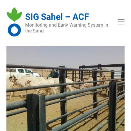
Skip
to
SIG Sahel – ACF
content
Monitoring and Early Warning System in
the Sahel