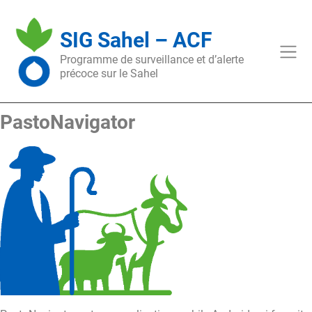
Skip
to
SIG Sahel – ACF
content
Programme de surveillance et d’alerte
précoce sur le Sahel
Skip
PastoNavigator
to
content