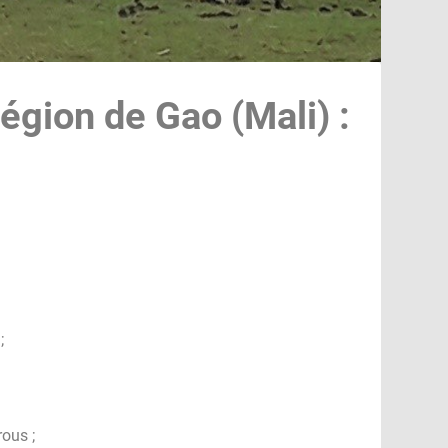
région de Gao (Mali) :
;
ous ;