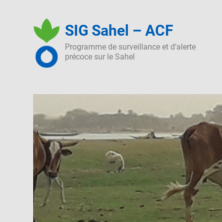
Skip
to
SIG Sahel – ACF
content
Programme de surveillance et d’alerte
précoce sur le Sahel